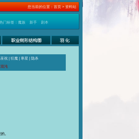
您当前的位置：
首页
> 资料站
热门标签：
魔族
新手
剧本
|
巫祝
|
狂魔
|
寒星
|
隐杀
|
混沌
进的。