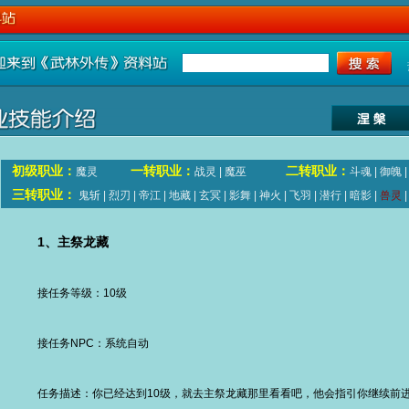
初级职业：
一转职业：
二转职业：
魔灵
战灵
|
魔巫
斗魂
|
御魄
三转职业：
鬼斩
|
烈刃
|
帝江
|
地藏
|
玄冥
|
影舞
|
神火
|
飞羽
|
潜行
|
暗影
|
兽灵
1、主祭龙藏
接任务等级：10级
接任务NPC：系统自动
任务描述：你已经达到10级，就去主祭龙藏那里看看吧，他会指引你继续前