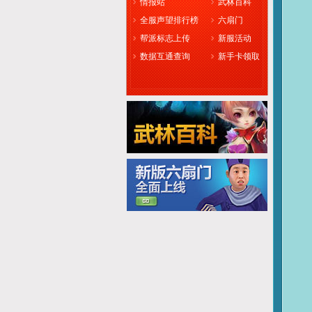
情报站
武林百科
全服声望排行榜
六扇门
帮派标志上传
新服活动
数据互通查询
新手卡领取