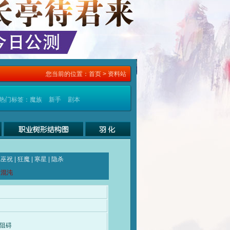
您当前的位置：
首页
> 资料站
热门标签：
魔族
新手
剧本
|
巫祝
|
狂魔
|
寒星
|
隐杀
|
混沌
阻碍