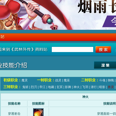
初级职业：
一转职业：
二转职业：
魔灵
战灵
|
魔巫
斗魂
|
御魄
三转职业：
鬼斩
|
烈刃
|
帝江
|
地藏
|
玄冥
|
影舞
|
神火
|
飞羽
|
潜行
|
暗影
|
兽灵
神火
技能名称
技能图标
技能说明
穿透射击
穿透面前一切