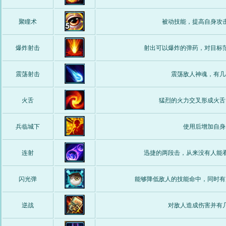
聚瞳术
被动技能，提高自身攻
爆炸射击
射出可以爆炸的弹药，对目标
震荡射击
震荡敌人神魂，有几
火舌
猛烈的火力交叉形成火舌
兵临城下
使用后增加自身
连射
迅捷的两段击，从来没有人能
闪光弹
能够降低敌人的技能命中，同时有
逆战
对敌人造成伤害并有