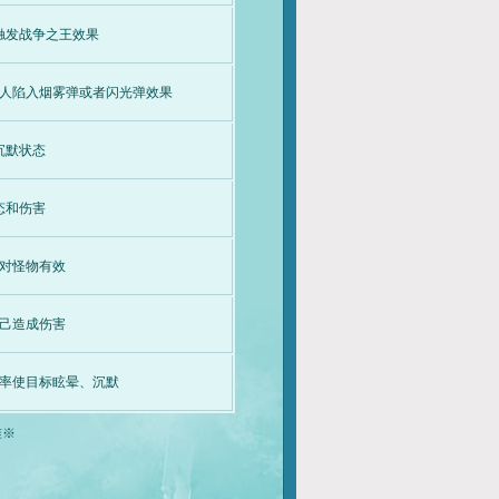
触发战争之王效果
人陷入烟雾弹或者闪光弹效果
沉默状态
态和伤害
对怪物有效
己造成伤害
率使目标眩晕、沉默
准※