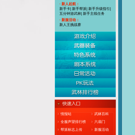
· 新人起航：
新手卡
|
新手帮派
|
新手升级指引
|
五分钟游武林
|
新手主线任务
· 新服活动：
新人王挑战赛
情报站
武林百科
全服声望排行榜
六扇门
帮派标志上传
新服活动