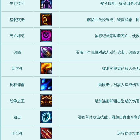
生存技巧
被动技能，提高自身攻
猎豹突击
解除并免疫缠绕、缓慢状态，同
死亡标记
被标记就意味着死亡，使敌
傀儡
召唤一个傀儡对敌人进行攻击，傀儡攻
烟雾弹
被烟雾覆盖的敌人是无
枪林弹雨
两段击，对敌人造成伤害
战争之王
增加连射和狙击造成的伤害
狙击
远程单体攻击技能，附加自身生命和
子母弹
远程群体攻击