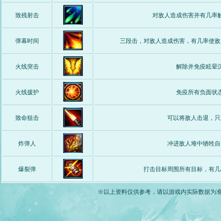
致残射击
对敌人造成伤害并有几率
弹幕时间
三段击，对敌人造成伤害，有几率使敌
火线突击
解除并免疫眩晕
火线援护
免疫所有负面状
致命狙击
可以将敌人击退，只
炸弹人
冲进敌人堆中牺牲自
爆裂弹
打击目标周围所有目标，有几
※以上资料仅供参考，请以游戏内实际数据为