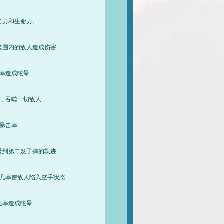
击力和生命力。
范围内的敌人造成伤害
率造成眩晕
，吞噬一切敌人
暴击率
看到第二发子弹的轨迹
几率使敌人陷入空手状态
几率造成眩晕