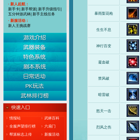
· 新人起航：
新手卡
|
新手帮派
|
新手升级指引
|
暴雨梨花枪
五分钟游武林
|
新手主线任务
· 新服活动：
新人王挑战赛
生生不息
神行百变
凝血破
禁风破
暗雷破
怒天一击
情报站
武林百科
全服声望排行榜
六扇门
烈风之伤
帮派标志上传
新服活动