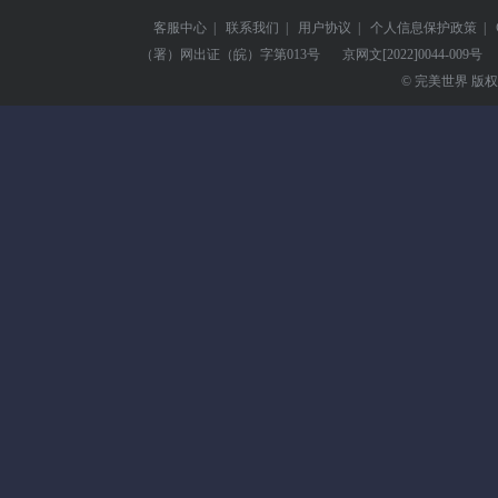
客服中心
|
联系我们
|
用户协议
|
个人信息保护政策
|
（署）网出证（皖）字第013号
京网文
[2022]0044-009号
© 完美世界 版权所有 Pe