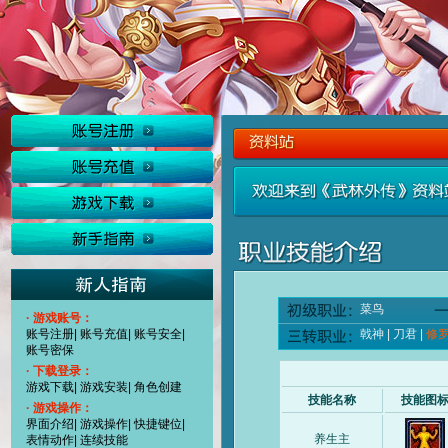
菜鸟
· 游戏账号：
账号注册
|
账号充值
|
账号安全
|
戟神
|
刀君
|
修
账号密保
· 下载登录：
游戏下载
|
游戏安装
|
角色创建
技能名称
技能图
· 游戏操作：
界面介绍
|
游戏操作
|
快捷键位
|
养生主
表情动作
|
连续技能