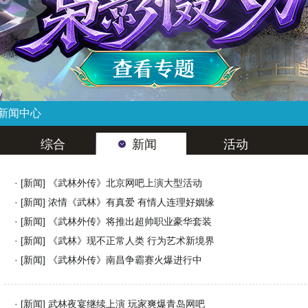
新闻中心
综合
新闻
活动
· [
新闻
]
《武林外传》北京网吧上演大型活动
· [
新闻
]
浓情《武林》有真爱 有情人连理好姻缘
· [
新闻
]
《武林外传》将推出超帅职业豪华套装
· [
新闻
]
《武林》现不正常人类 行为艺术新境界
· [
新闻
]
《武林外传》南昌争霸赛火爆进行中
· [
新闻
]
武林夜宴继续上演 玩家爽爆青岛网吧