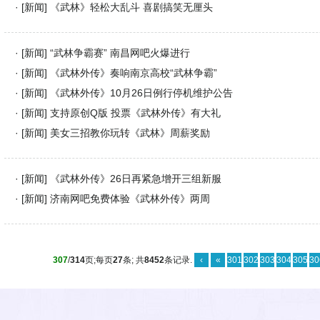
· [
新闻
]
《武林》轻松大乱斗 喜剧搞笑无厘头
· [
新闻
]
“武林争霸赛” 南昌网吧火爆进行
· [
新闻
]
《武林外传》奏响南京高校“武林争霸”
· [
新闻
]
《武林外传》10月26日例行停机维护公告
· [
新闻
]
支持原创Q版 投票《武林外传》有大礼
· [
新闻
]
美女三招教你玩转《武林》周薪奖励
· [
新闻
]
《武林外传》26日再紧急增开三组新服
· [
新闻
]
济南网吧免费体验《武林外传》两周
307
/
314
页;每页
27
条; 共
8452
条记录.
‹
«
301
302
303
304
305
30