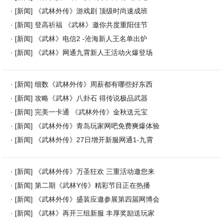
· [
新闻
]
《武林外传》游戏剧 顶级时尚速成班
· [
新闻
]
登高祈福 《武林》邀你共度重阳佳节
· [
新闻
]
《武林》电信2 -沧海新人王名单出炉
· [
新闻
]
《武林》网通九霄新人王活动火爆登场
· [
新闻
]
细数《武林外传》周薪都有哪些好东西
· [
新闻
]
攻略《武林》八卦石 得传说极品武器
· [
新闻
]
完美一卡通 《武林外传》金秋送元宝
· [
新闻
]
《武林外传》青岛玩家网吧免费爽爆体验
· [
新闻
]
《武林外传》27日增开新服网通1-九霄
· [
新闻
]
《武林外传》万圣狂欢 三重活动邀您来
· [
新闻
]
第二期《武林Y传》精彩节目正在热播
· [
新闻
]
《武林外传》盛装应邀参展第四届网博会
· [
新闻
]
《武林》再开三组新服 丰厚奖励送玩家