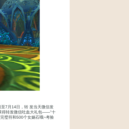
7月14日，转 发当天微信发
获得转发微信吐血大礼包——“十
完璧符和500个女娲石哦~考验