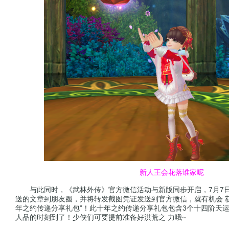
新人王会花落谁家呢
与此同时，《武林外传》官方微信活动与新版同步开启，7月7日至
送的文章到朋友圈，并将转发截图凭证发送到官方微信，就有机会 
年之约传递分享礼包”！此十年之约传递分享礼包包含3个十四阶天运
人品的时刻到了！少侠们可要提前准备好洪荒之 力哦~