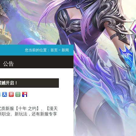
您当前的位置：
首页
> 新闻
公告
震撼开启！
质新服【十年 之约】、【漫天
新职业、新玩法，还有新服专享