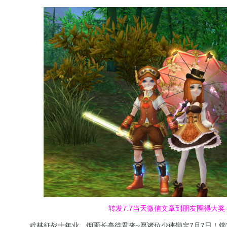
转发7.7当天微信文章到朋友圈得大奖
武林征战十年业，烟雨长亭待君来~愿诸位少侠锁定7月7日！锁