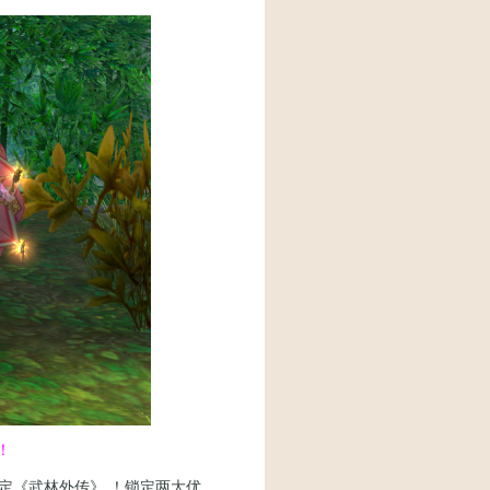
！
定《武林外传》 ！锁定两大优