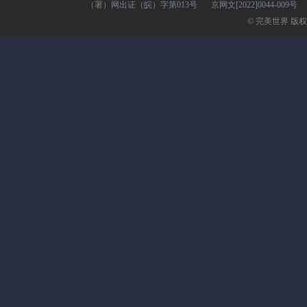
（署）网出证（皖）字第013号
京网文
[2022]0044-009号
© 完美世界 版权所有 Pe