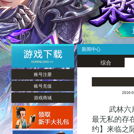
新闻中心
综合
账号注册
账号充值
2016-
游戏商城
武林六扇门
最无私的存
约】来临之