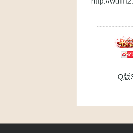
http://wuli
Q版