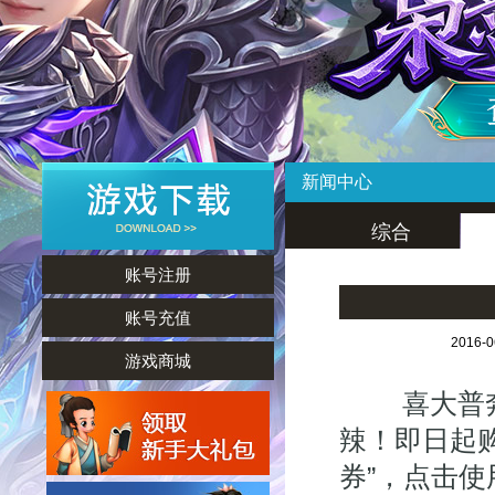
新闻中心
综合
账号注册
账号充值
2016-
游戏商城
喜大普奔！
辣！即日起
券”，点击