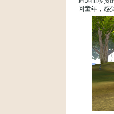
遥远而珍贵
回童年，感