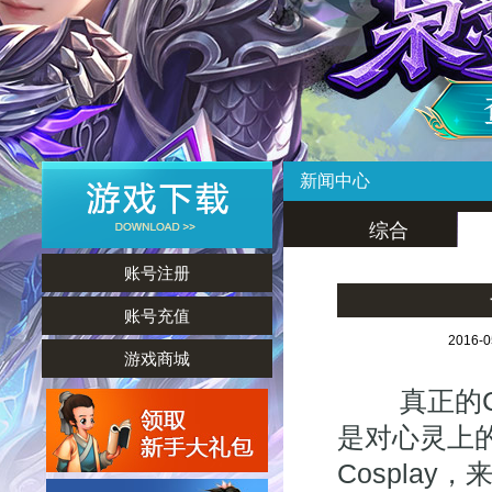
新闻中心
综合
账号注册
账号充值
2016-
游戏商城
真正的CO
是对心灵上
Cospla