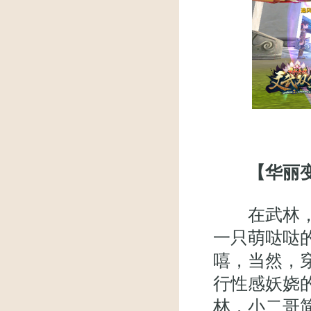
【华丽变
在武林，你
一只萌哒哒
嘻，当然，
行性感妖娆
林，小二哥