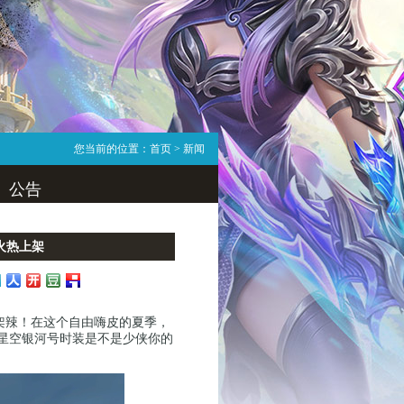
您当前的位置：
首页
> 新闻
公告
火热上架
辣！在这个自由嗨皮的夏季，
星空银河号时装是不是少侠你的