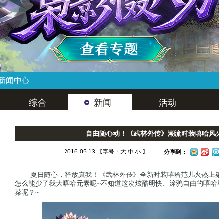
新闻中心
综合
新闻
活动
自由随心动！《武林外传》潮流时装嘻哈风
2016-05-13 【字号：
大
中
小
】
分享到：
夏日随心，释放真我！《武林外传》全新时装嘻哈范儿火热上架
怎么能少了我大嘻哈元素呢~不知道这次炫酷明快、涂鸦自由的嘻哈
菜呢？~