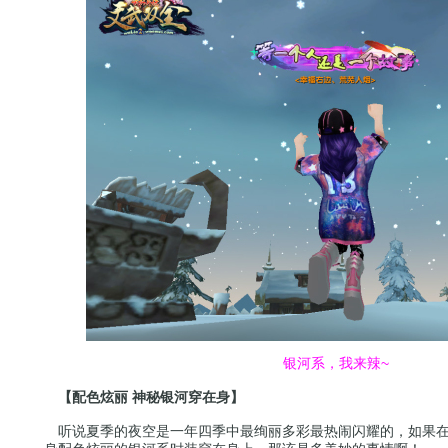
银河系，我来辣~
【配色炫丽 神秘银河穿在身】
听说夏季的夜空是一年四季中最绚丽多彩最热闹闪耀的，如果在