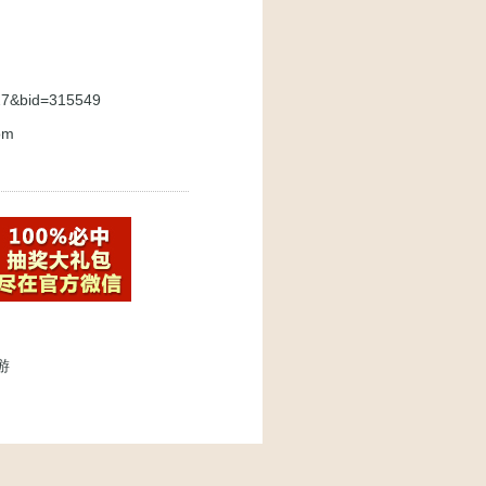
027&bid=315549
om
游