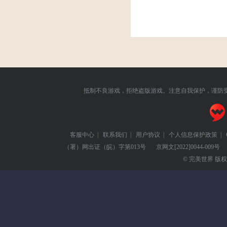
抵制不良游戏，拒绝盗版游戏。注意自我保护，谨防
客服中心
|
联系我们
|
用户协议
|
个人信息保护政策
|
（署）网出证（皖）字第013号
京网文
[2022]0044-009号
© 完美世界 版权所有 Pe