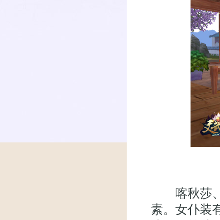
喀秋莎、围
素。女仆装