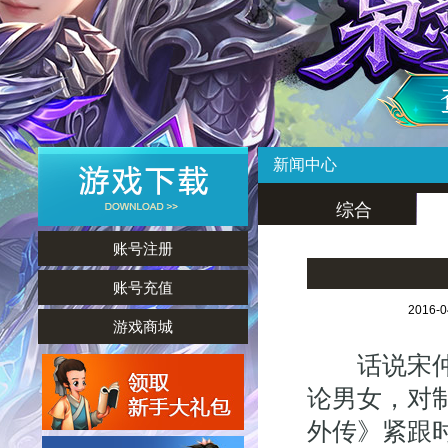
新闻中心
综合
账号注册
账号充值
2016-
游戏商城
话说宋仲基
论男女，对
外传》紧跟