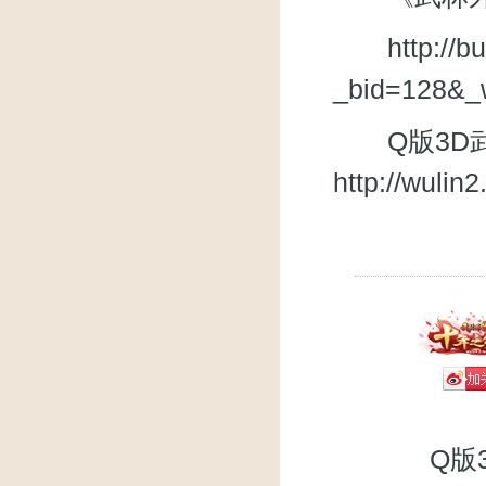
http://
_bid=128&_
Q版3D武
http://wuli
Q版