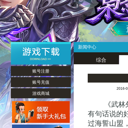
新闻中心
综合
账号注册
账号充值
2016-
游戏商城
《武林外传
有句话说的
过海誓山盟