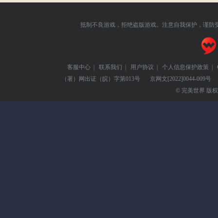
抵制不良游戏，拒绝盗版游戏。注意自我保护，谨防
客服中心
|
联系我们
|
用户协议
|
个人信息保护政策
|
（署）网出证（皖）字第013号
京网文
[2022]0044-009号
© 完美世界 版权所有 Pe