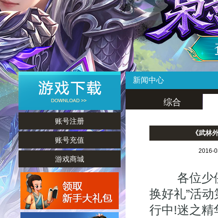
新闻中心
综合
账号注册
《武林外
账号充值
2016-
游戏商城
各位少侠，
换好礼”活
行中!迷之