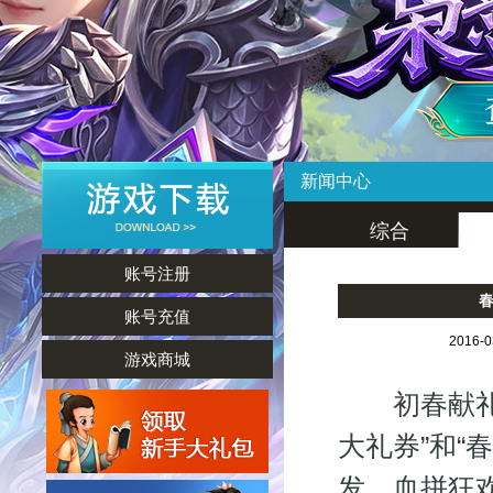
新闻中心
综合
账号注册
账号充值
2016-
游戏商城
初春献礼，
大礼券”和“
发，血拼狂