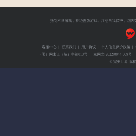
抵制不良游戏，拒绝盗版游戏。注意自我保护，谨防
客服中心
|
联系我们
|
用户协议
|
个人信息保护政策
|
（署）网出证（皖）字第013号
京网文
[2022]0044-009号
© 完美世界 版权所有 Pe