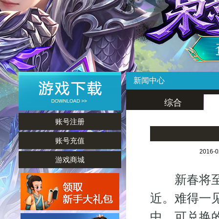
新闻中心
综合
账号注册
账号充值
2016-
游戏商城
新春将至，
近。难得一
中，可兑换