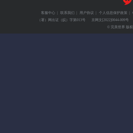
客服中心
|
联系我们
|
用户协议
|
个人信息保护政策
|
（署）网出证（皖）字第013号
京网文
[2022]0044-009号
© 完美世界 版权所有 Pe