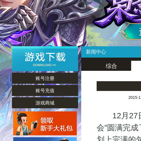
新闻中心
综合
账号注册
账号充值
2015-
游戏商城
12月27
会”圆满完
划上完满的