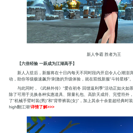
新人争霸 胜者为王
【六倍经验 一跃成为江湖高手】
新人入驻后，新服将在十日内每天不同时段内开启令人心潮澎湃
动，助你等级极速飙升!刺激的升级体验，就在双线新服“斗转星移”
与此同时，《武林外传》“爱在初冬 回馈返利季”活动正如火如
除了可用于兑换各种实惠道具、限量礼包、高阶天成符、完璧符外
了“机械手臂时装(男)”和“背带裤装(女)”，加上其余十余套超经典
high翻江湖!
详情了解>>>