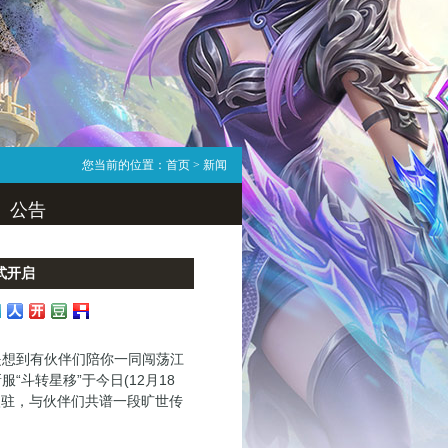
您当前的位置：
首页
> 新闻
公告
式开启
想到有伙伴们陪你一同闯荡江
斗转星移”于今日(12月18
入驻，与伙伴们共谱一段旷世传