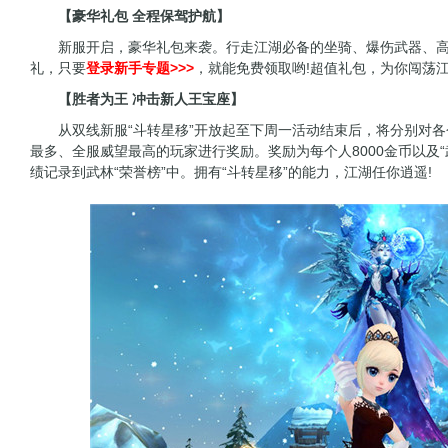
【豪华礼包 全程保驾护航】
新服开启，豪华礼包来袭。行走江湖必备的坐骑、爆伤武器、高
礼，只要
登录新手专题>>>
，就能免费领取哟!超值礼包，为你闯荡
【胜者为王 冲击新人王宝座】
从双线新服“斗转星移”开放起至下周一活动结束后，将分别对各
最多、全服威望最高的玩家进行奖励。奖励为每个人8000金币以及
绩记录到武林“荣誉榜”中。拥有“斗转星移”的能力，江湖任你逍遥!