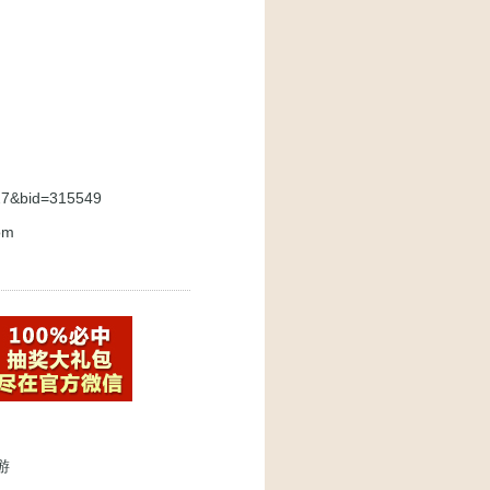
027&bid=315549
om
游