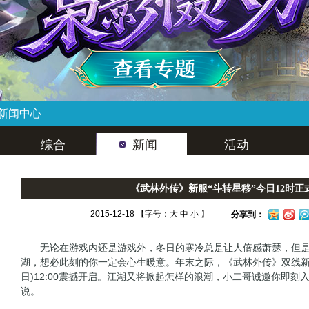
新闻中心
综合
新闻
活动
《武林外传》新服“斗转星移”今日12时正
2015-12-18 【字号：
大
中
小
】
分享到：
无论在游戏内还是游戏外，冬日的寒冷总是让人倍感萧瑟，但是
湖，想必此刻的你一定会心生暖意。年末之际，《武林外传》双线新服“
日)12:00震撼开启。江湖又将掀起怎样的浪潮，小二哥诚邀你即刻
说。