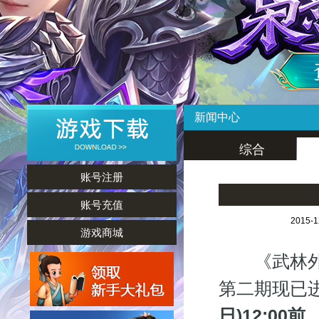
新闻中心
综合
账号注册
账号充值
2015-
游戏商城
《武林外传
第二期现已
日)12:00前