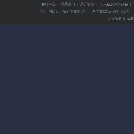
客服中心
|
联系我们
|
用户协议
|
个人信息保护政策
|
（署）网出证（皖）字第013号
京网文
[2022]0044-009号
© 完美世界 版权所有 Pe