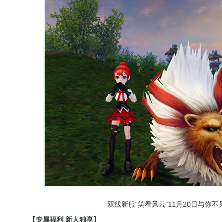
双线新服“笑看风云”11月20日与你不
【专属福利 新人独享】