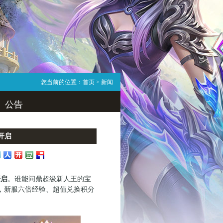
您当前的位置：
首页
> 新闻
公告
开启
开启
。谁能问鼎超级新人王的宝
时，新服六倍经验、超值兑换积分