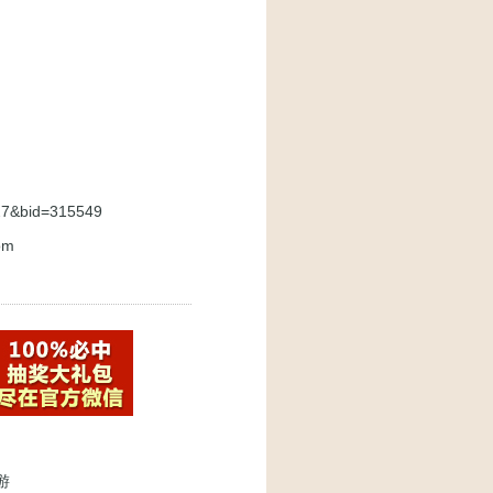
027&bid=315549
om
游