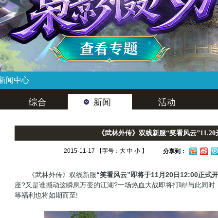
新闻中心
综合
新闻
活动
《武林外传》双线新服“笑看风云”11.20
2015-11-17 【字号：
大
中
小
】
分享到：
《武林外传》双线新服
“笑看风云”即将于11月20日12:00正式
座?又是谁撼动这瞬息万变的江湖?一场热血大战即将打响!与此同
等福利也将如期而至!