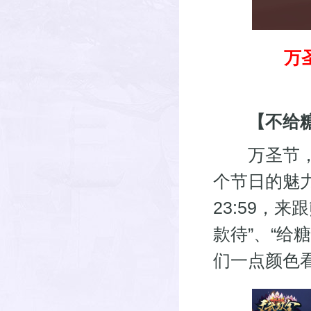
万
【不给糖
万圣节，最
个节日的魅力所
23:59，
款待”、“给
们一点颜色看