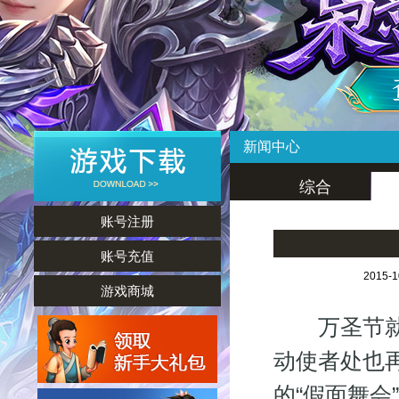
新闻中心
综合
账号注册
账号充值
2015-
游戏商城
万圣节就要
动使者处也
的“假面舞会