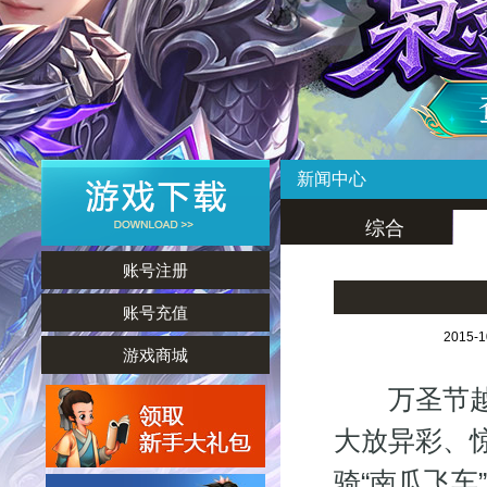
新闻中心
综合
账号注册
账号充值
2015-
游戏商城
万圣节越来
大放异彩、
骑“南瓜飞车