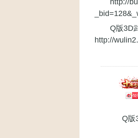
http://
_bid=128&_
Q版3D武
http://wuli
Q版