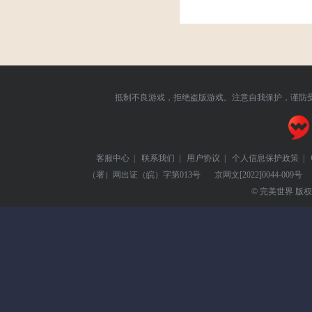
抵制不良游戏，拒绝盗版游戏。注意自我保护，谨防
客服中心
|
联系我们
|
用户协议
|
个人信息保护政策
|
（署）网出证（皖）字第013号
京网文
[2022]0044-009号
© 完美世界 版权所有 Pe