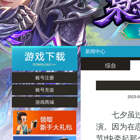
新闻中心
综合
账号注册
账号充值
2015-
游戏商城
七夕虽过，
演。因为在
节!快牵起