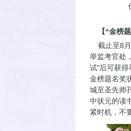
【“金榜
截止至8月1
举监考官处，
试”后可获
金榜题名奖
城至圣先师
中状元的读
紧时机，不