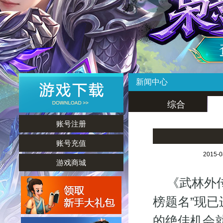
新闻中心
综合
账号注册
账号充值
2015-
游戏商城
《武林外传
榜题名”现
的绝佳机会