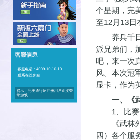
个星期，完
至12月13
养兵千日，
派兄弟们，
吧，来一次
客服电话：4009-10-10-10
风。本次冠
联系在线客服
显卡，作为
提示：完美通行证注册用户直接登
录游戏
一、《武
1、比赛
《武林外传
四）各个服