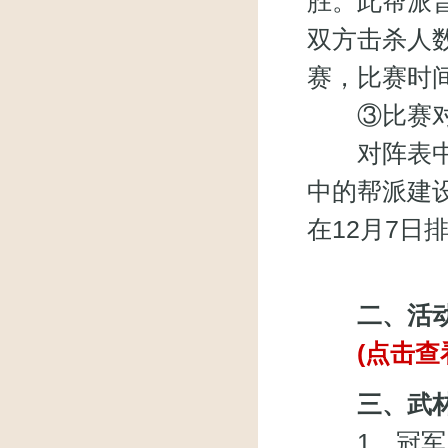
胜。此帮派
双方击杀人
赛，比赛时
③比赛对
对阵表中的
中的帮派建
在12月7日
二、活动
(点击
三、武
1、冠军：