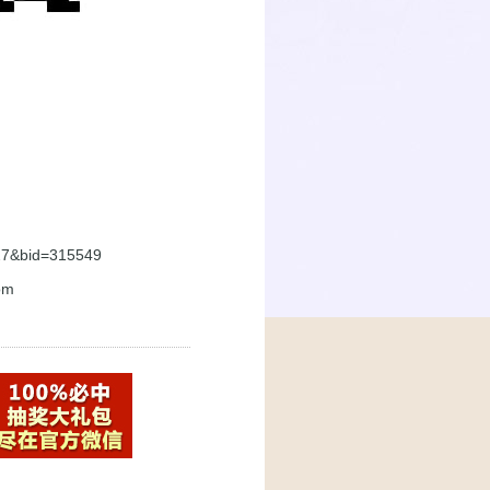
027&bid=315549
om