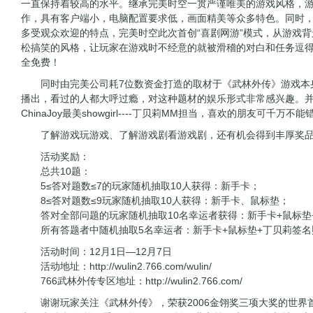
一直保持着较高的水平。继承完美时空一贯严谨唯美的游戏风格，游
作，具有客户端小，电脑配置要求低，画面精美等众多特色。同时
多受观众欢迎的特点，完美时空此次首创“喜剧网游”模式，从游戏
松搞笑的风格，让玩家在游戏时不经意的就被滑稽的对白和任务逗
全免费！
同时由完美公司耗7位数资金打造的取材于《武林外传》游戏本
播出，看过的人都大呼过瘾，对这种题材的娱乐形式非常感兴趣。并且
ChinaJoy最美showgirl----丁贝莉MM担当，喜欢的朋友可千万不
了解游戏玩游戏、了解游戏剧看游戏剧，还有机会得到丰厚奖品
活动奖励：
总共10题：
5≤答对题数≤7的玩家随机抽取10人获得：新手卡；
8≤答对题数≤9玩家随机抽取10人获得：新手卡、鼠标垫；
答对全部问题的玩家随机抽取10名幸运者获得：新手卡+鼠标垫+
所有答题者中随机抽取5名幸运者：新手卡+鼠标垫+丁贝莉签名
活动时间：12月1日—12月7日
活动地址：
http://wulin2.766.com/wulin/
766武林外传专区地址：
http://wulin2.766.com/
谢谢玩家关注《武林外传》，荣获2006金翎奖三项大奖的世界