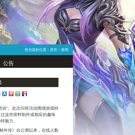
您当前的位置：
首页
> 新闻
公告
奖
活动”。此次问答活动围绕游戏特
通过这些资料制作成相应的趣味
独特魅力。
林外传》自公测以来，在线人数