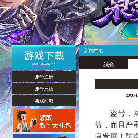
新闻中心
综合
账号注册
账号充值
2006-
游戏商城
盗号，网游
益，而且严
康发展！防