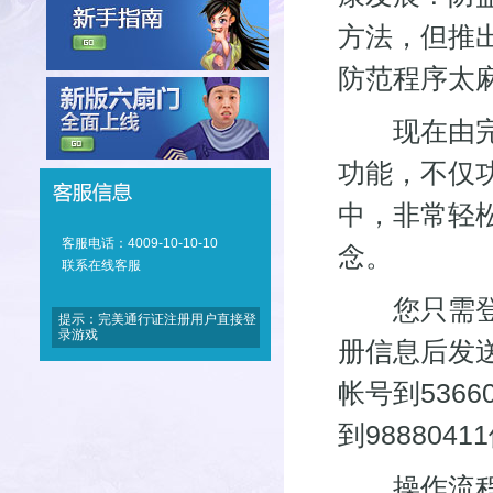
方法，但推
防范程序太
现在由完美
功能，不仅
中，非常轻
客服电话：4009-10-10-10
念。
联系在线客服
您只需登录
提示：完美通行证注册用户直接登
录游戏
册信息后发
帐号到536
到98880
操作流程