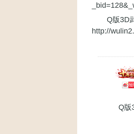
_bid=128&_
Q版3D武
http://wuli
Q版