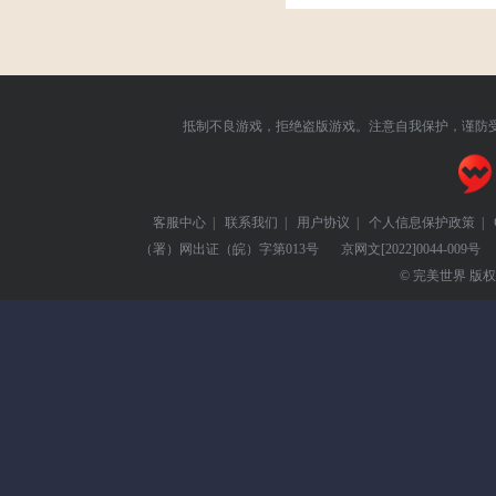
抵制不良游戏，拒绝盗版游戏。注意自我保护，谨防
客服中心
|
联系我们
|
用户协议
|
个人信息保护政策
|
（署）网出证（皖）字第013号
京网文
[2022]0044-009号
© 完美世界 版权所有 Pe