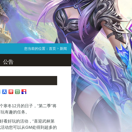
您当前的位置：
首页
> 新闻
公告
寒冬12月的日子，“第二季”将
好玩有趣的任务。
好看好玩的活动，“喜迎武林第
此活动您可以从GM处得到超多的