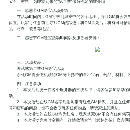
宝石、材料，为即将到来的“第二季”做好充足的准备哦！
一、感恩节GM送宝活动介绍：
在活动时间内，GM将来到游戏中的各个地图，并且GM将会发布
位置。玩家可任意前往寻找GM的踪迹，将GM杀死后，将有可能拾
品、材料、装备等物品。
二、感恩节GM送宝活动时间以及服务器安排：
三、活动奖品：
迎武林第二季GM送宝活动
杀死GM将会随机获得GM身上携带的各种宝石、药品、材料、
四、注意事项
1、本次活动统一在各个服务器的三线举行，请各位参加活动的
动。
2、本次活动在线GM名字后边均带有红色GM标识，并且在任何
号和密码的问题，也不会收取玩家任何物品，请玩家注意辨别。
3、本次活动的在线GM均为红名，玩家杀死GM不会有任何惩罚
4、本次活动完美时空拥有，详情敬请查询《武林外传》官方网