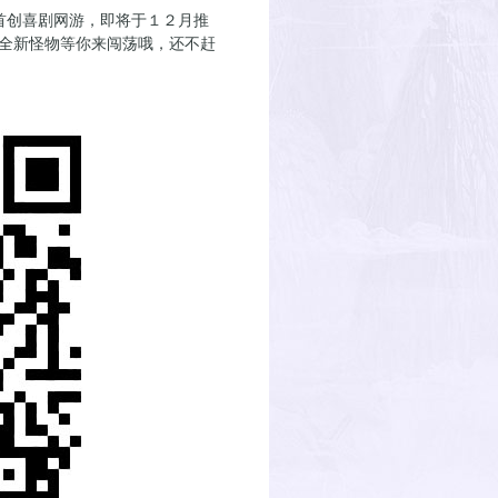
首创喜剧网游，即将于１２月推
和全新怪物等你来闯荡哦，还不赶