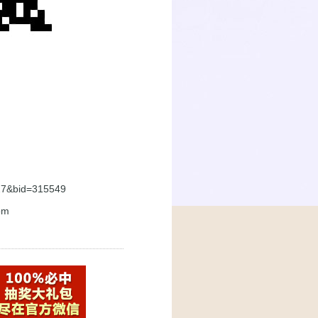
027&bid=315549
om