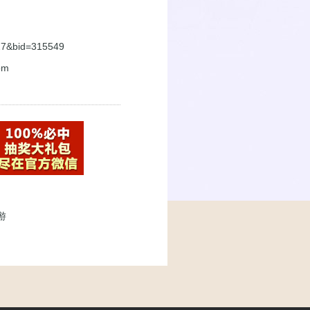
027&bid=315549
om
游