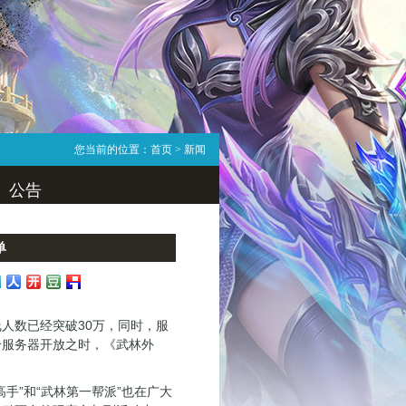
您当前的位置：
首页
> 新闻
公告
单
数已经突破30万，同时，服
个服务器开放之时，《武林外
手”和“武林第一帮派”也在广大