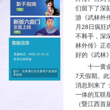
们留下了深
游《武林外
月28日疯
不释手，深
林外传》正
好的《武林》
客服电话：4009-10-10-10
联系在线客服
十一黄金周
提示：完美通行证注册用户直接登
7天假期。
录游戏
消息到来了
一体的互联星
（暨江西首