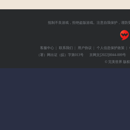
抵制不良游戏，拒绝盗版游戏。注意自我保护，谨防
客服中心
|
联系我们
|
用户协议
|
个人信息保护政策
|
（署）网出证（皖）字第013号
京网文
[2022]0044-009号
© 完美世界 版权所有 Pe