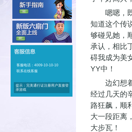
嗯嗯，既然
知道这个传
够碰见她，
承认，相比
碍我成为美
客服电话：4009-10-10-10
YY中！
联系在线客服
边幻想着，
提示：完美通行证注册用户直接登
录游戏
经过几天的
路狂飙，顺
大一段距离
大步瓦！