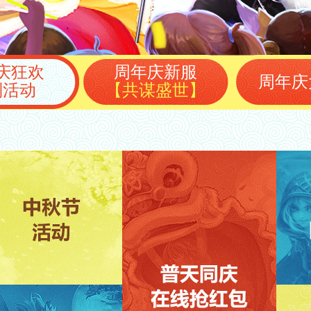
庆狂欢
周年庆新服
周年庆
列活动
【共谋盛世】