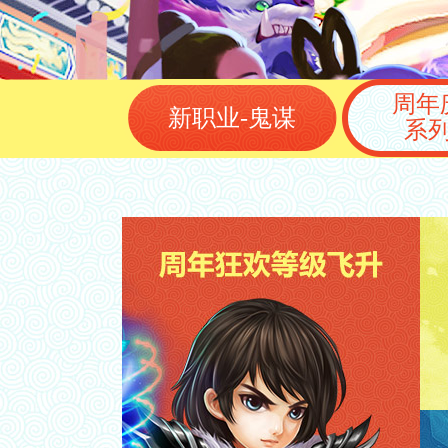
周年
新职业-鬼谋
系