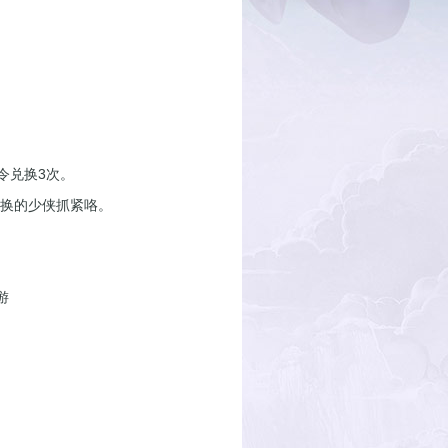
令兑换3次。
兑换的少侠抓紧咯。
游