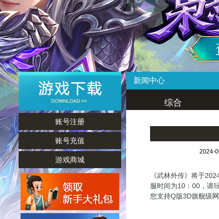
新闻中心
综合
账号注册
账号充值
2024-
游戏商城
《武林外传》将于202
服时间为10：00，
您支持Q版3D旗舰级