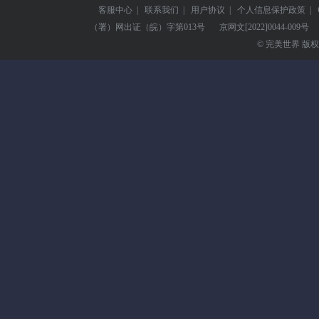
客服中心
|
联系我们
|
用户协议
|
个人信息保护政策
|
（署）网出证（皖）字第013号
京网文
[2022]0044-009号
© 完美世界 版权所有 Pe