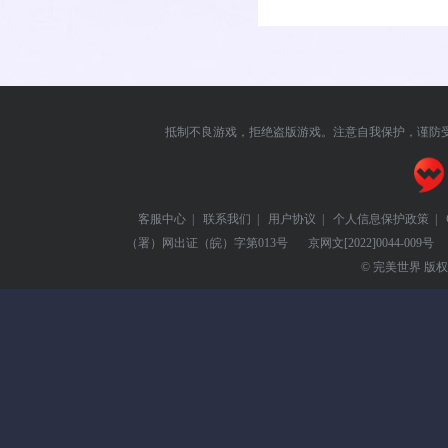
抵制不良游戏，拒绝盗版游戏。注意自我保护，谨防
客服中心
|
联系我们
|
用户协议
|
个人信息保护政策
|
（署）网出证（皖）字第013号
京网文
[2022]0044-009号
© 完美世界 版权所有 Pe