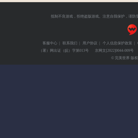
抵制不良游戏，拒绝盗版游戏。注意自我保护，谨防
客服中心
|
联系我们
|
用户协议
|
个人信息保护政策
|
（署）网出证（皖）字第013号
京网文
[2022]0044-009号
© 完美世界 版权所有 Pe