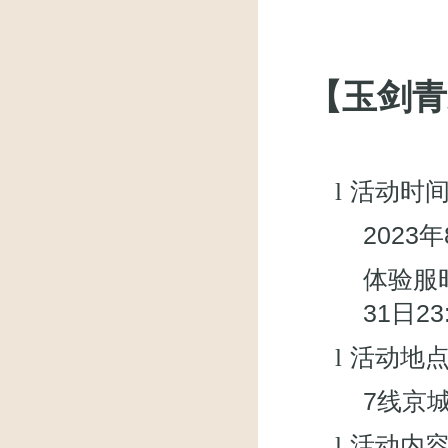
【玉剑青
l
活动时
2023
年
体验服时
31日23
l
活动地
7
线京
l
活动内