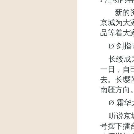
新的
京城为大
品等着大
Ø
剑指
长缨成
一日，自
去。长缨
南疆方向
Ø
霜华
听说京
号摆下擂