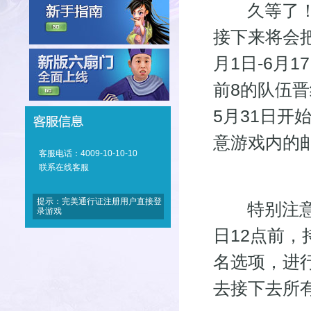
久等了！激
接下来将会
月1日-6月
前8的队伍晋
5月31日
意游戏内的
客服电话：4009-10-10-10
联系在线客服
提示：完美通行证注册用户直接登
特别注意！
录游戏
日12点前
名选项，进
去接下去所