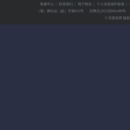
客服中心
|
联系我们
|
用户协议
|
个人信息保护政策
|
（署）网出证（皖）字第013号
京网文
[2022]0044-009号
© 完美世界 版权所有 Pe