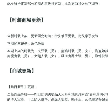
此次维护将对部分游戏内容进行更新，本次更新将做如下调整：
【时装商城更新】
全新时装上架，更新两套时装：街头拳手男装、街头拳手女装
本期的主题是：角色扮演
本期上架的时装为：文强装（男）、熊猫时装（男、女）、海盗娘
舞魔鬼装（男）、女超人装（女）、吸血鬼爵士装（男）、蜘蛛侠
【商城更新】
【炫目新品】更新！
全新赠品降临——即日起购买极品天元丹和地灵丹附赠“春和景明小
的浑天宝鉴、十五阶天成符、高级无极璧、蝎子王、蓝色噩梦等超