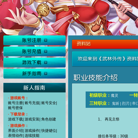
初级职业：
一转
魔灵
· 游戏账号：
账号注册
|
账号充值
|
账号安全
|
三转职业：
鬼斩
|
烈刃
|
帝
账号密保
· 下载登录：
游戏下载
|
游戏安装
|
角色创建
1、 再见主祭
· 游戏操作：
界面介绍
|
游戏操作
|
快捷键位
|
表情动作
|
连续技能
接任务等级：30级