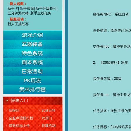
· 新人起航：
新手卡
|
新手帮派
|
新手升级指引
|
五分钟游武林
|
新手主线任务
接任务NPC：系统自动
· 新服活动：
新人王挑战赛
任务描述：既然你已经达到
交任务npc：魔神主祭龙
2、 【30级转职】寒星
接任务等级：30级
接任务npc：魔神主祭龙
情报站
武林百科
任务描述：按照主祭的要求
全服声望排行榜
六扇门
帮派标志上传
新服活动
任务目标：24名绿爪罗刹