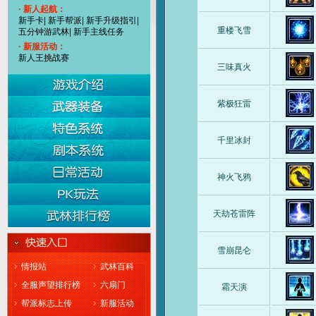
· 新人起航：
新手卡
|
新手帮派
|
新手升级指引
|
重楼飞雪
五分钟游武林
|
新手主线任务
· 新服活动：
新人王挑战赛
三味真火
紫极狂雷
千里冰封
神火飞鸦
天劫苍雷阵
雪崩昆仑
情报站
武林百科
全服声望排行榜
六扇门
霜天演
帮派标志上传
新服活动