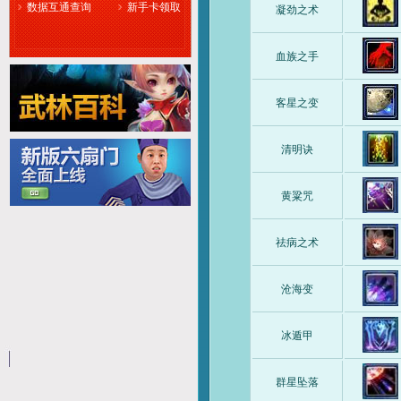
数据互通查询
新手卡领取
凝劲之术
血族之手
客星之变
清明诀
黄粱咒
祛病之术
沧海变
冰遁甲
群星坠落