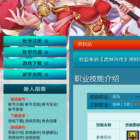
菜鸟
· 游戏账号：
账号注册
|
账号充值
|
账号安全
|
戟神
|
刀君
|
修
账号密保
· 下载登录：
游戏下载
|
游戏安装
|
角色创建
技能名称
技能图
· 游戏操作：
界面介绍
|
游戏操作
|
快捷键位
|
参修造化
表情动作
|
连续技能