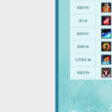
雷霆万钧
清心诀
怒海滔天
雷神护体
九字真言-破
凤翼天翔